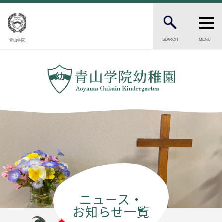
SEARCH
MENU
青山学院
PARENTS
在園生・卒園生の保護者の方へ
CANDIDATES
受験をお考えの保護者の方へ
INTRODUCTION
幼稚園の紹介
園長ごあいさつ
保育の理念・目標
幼稚園の歴史
ニュース・
園児数・教職員数
お知らせ一覧
一貫校の流れ