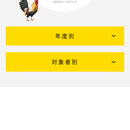
NEWS•TOPICS
EDUCATION
保育の特色・紹介
キリスト教保育
遊びを中心とした保育
年度別
保護者と園
初等部との連携
国際交流
対象者別
SCHOOL LIFE
園での生活
一年の流れ
一日の流れ
施設・設備紹介
安全・安心できる生活への取り組み
ADMISSION