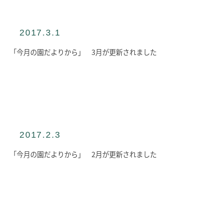
入園のご案内
入園テストについて
2017.3.1
入園説明会
よくあるご質問
「今月の園だよりから」 3月が更新されました
入園料・保育料等一覧
INFORMATION
総合案内
ニュース・お知らせ一覧
今月の園だよりから
2017.2.3
お問い合わせ
キャンパスマップ
「今月の園だよりから」 2月が更新されました
アクセスマップ
緊急・災害時の対応
ご支援をお考えの方へ