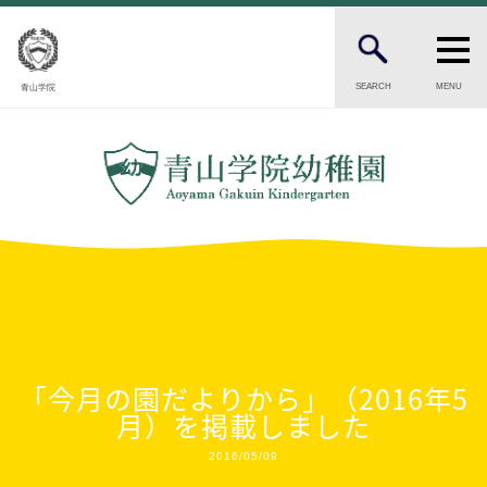
SEARCH
MENU
青山学院
PARENTS
在園生・卒園生の保護者の方へ
CANDIDATES
受験をお考えの保護者の方へ
INTRODUCTION
幼稚園の紹介
園長ごあいさつ
保育の理念・目標
「今月の園だよりから」（2016年5
幼稚園の歴史
月）を掲載しました
園児数・教職員数
一貫校の流れ
2016/05/09