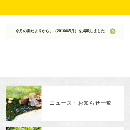
EDUCATION
保育の特色・紹介
キリスト教保育
「今月の園だよりから」（2016年5月）を掲載しました
遊びを中心とした保育
保護者と園
初等部との連携
国際交流
SCHOOL LIFE
園での生活
一年の流れ
一日の流れ
施設・設備紹介
ニュース・お知らせ一覧
安全・安心できる生活への取り組み
ADMISSION