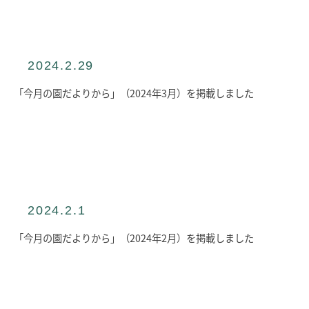
入園のご案内
入園テストについて
入園説明会
2024.2.29
よくあるご質問
入園料・保育料等一覧
「今月の園だよりから」（2024年3月）を掲載しました
INFORMATION
総合案内
ニュース・お知らせ一覧
今月の園だよりから
お問い合わせ
2024.2.1
キャンパスマップ
アクセスマップ
「今月の園だよりから」（2024年2月）を掲載しました
緊急・災害時の対応
ご支援をお考えの方へ