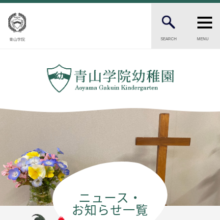
SEARCH
MENU
青山学院
PARENTS
在園生・卒園生の保護者の方へ
CANDIDATES
受験をお考えの保護者の方へ
INTRODUCTION
幼稚園の紹介
園長ごあいさつ
保育の理念・目標
幼稚園の歴史
ニュース・
園児数・教職員数
お知らせ一覧
一貫校の流れ