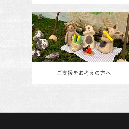
ご支援をお考えの方へ