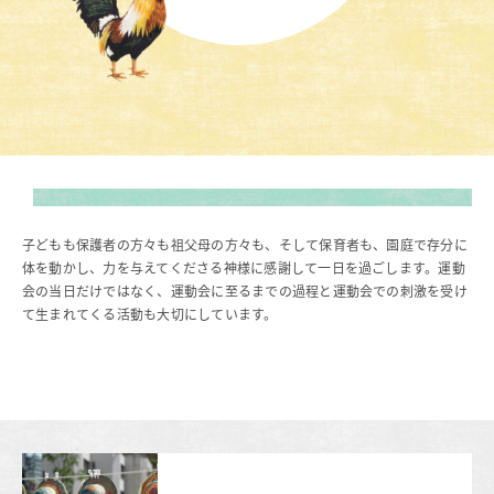
EDUCATION
保育の特色・紹介
キリスト教保育
遊びを中心とした保育
保護者と園
初等部との連携
国際交流
子どもも保護者の方々も祖父母の方々も、そして保育者も、園庭で存分に
SCHOOL LIFE
体を動かし、力を与えてくださる神様に感謝して一日を過ごします。運動
会の当日だけではなく、運動会に至るまでの過程と運動会での刺激を受け
園での生活
て生まれてくる活動も大切にしています。
一年の流れ
一日の流れ
施設・設備紹介
安全・安心できる生活への取り組み
ADMISSION