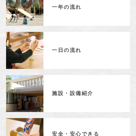
入園のご案内
一年の流れ
入園テストについて
入園説明会
よくあるご質問
入園料・保育料等一覧
一日の流れ
INFORMATION
総合案内
ニュース・お知らせ一覧
今月の園だよりから
お問い合わせ
施設・設備紹介
キャンパスマップ
アクセスマップ
緊急・災害時の対応
ご支援をお考えの方へ
安全・安心できる