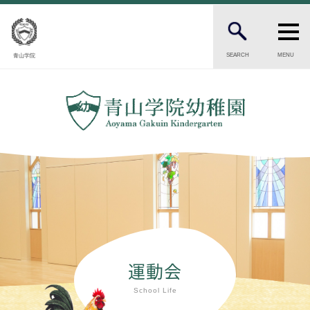
SEARCH
MENU
青山学院
PARENTS
在園生・卒園生の保護者の方へ
CANDIDATES
受験をお考えの保護者の方へ
INTRODUCTION
幼稚園の紹介
園長ごあいさつ
保育の理念・目標
幼稚園の歴史
運動会
園児数・教職員数
一貫校の流れ
School Life