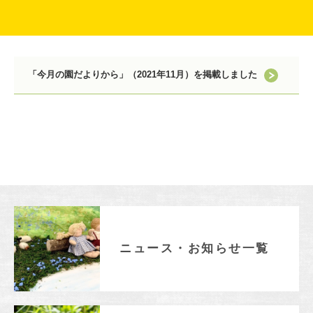
EDUCATION
保育の特色・紹介
キリスト教保育
「今月の園だよりから」（2021年11月）を掲載しました
遊びを中心とした保育
保護者と園
初等部との連携
国際交流
SCHOOL LIFE
園での生活
一年の流れ
一日の流れ
施設・設備紹介
ニュース・お知らせ一覧
安全・安心できる生活への取り組み
ADMISSION