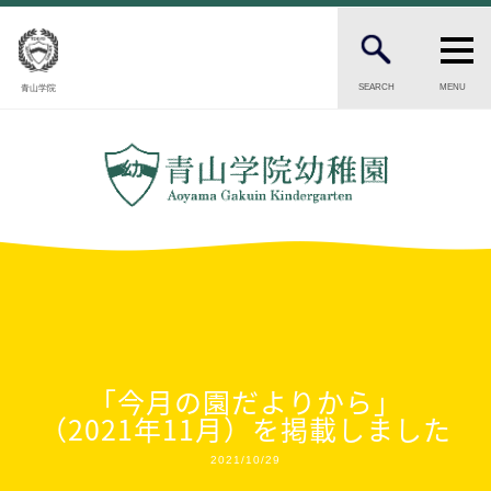
SEARCH
MENU
青山学院
PARENTS
在園生・卒園生の保護者の方へ
CANDIDATES
受験をお考えの保護者の方へ
INTRODUCTION
幼稚園の紹介
園長ごあいさつ
保育の理念・目標
「今月の園だよりから」
幼稚園の歴史
（2021年11月）を掲載しました
園児数・教職員数
一貫校の流れ
2021/10/29