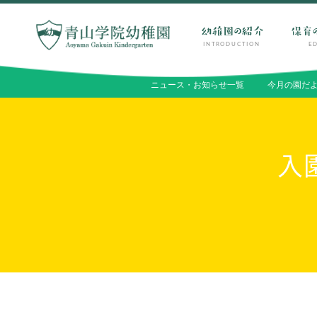
INTRODUCTION
E
PARENTS
ニュース・お知らせ一覧
今月の園だ
在園生・卒園生の保護者の方へ
INTRODUCTION
EDUCATION
入
幼稚園の紹介
保育の特色・紹介
園長ごあいさつ
キリスト教保育
保育の理念・目標
遊びを中心とした保育
幼稚園の歴史
保護者と園
園児数・教職員数
初等部との連携
一貫校の流れ
国際交流