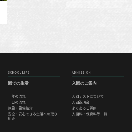
SCHOOL LIFE
ADMISSION
園での生活
入園のご案内
一年の流れ
入園テストについて
一日の流れ
入園説明会
施設・設備紹介
よくあるご質問
安全・安心できる生活への取り
入園料・保育料等一覧
組み