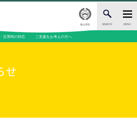
SEARCH
MENU
青山学院
CANDIDATES
・災害時の対応
ご支援をお考えの方へ
受験をお考えの保護者の方へ
INFORMATION
らせ
内
総合案内
ついて
ニュース・お知らせ一覧
今月の園だよりから
問
お問い合わせ
料等一覧
キャンパスマップ
アクセスマップ
緊急・災害時の対応
ご支援をお考えの方へ