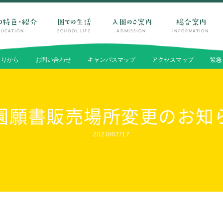
DUCATION
SCHOOL LIFE
ADMISSION
INFORMATION
よりから
お問い合わせ
キャンパスマップ
アクセスマップ
緊急
SCHOOL LIFE
ADMISSION
園願書販売場所変更のお知
園での生活
入園のご案
一年の流れ
入園テストに
2020/07/17
一日の流れ
入園説明会
施設・設備紹介
よくあるご質
安全・安心できる生活への取り組み
入園料・保育