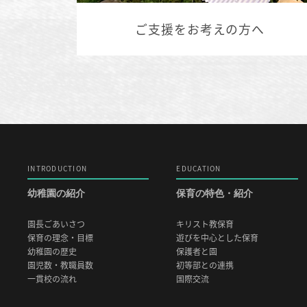
ご支援をお考えの方へ
INTRODUCTION
EDUCATION
幼稚園の紹介
保育の特色・紹介
園長ごあいさつ
キリスト教保育
保育の理念・目標
遊びを中心とした保育
幼稚園の歴史
保護者と園
園児数・教職員数
初等部との連携
一貫校の流れ
国際交流