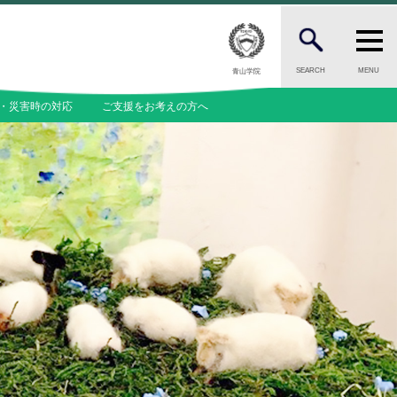
SEARCH
MENU
青山学院
CANDIDATES
・災害時の対応
ご支援をお考えの方へ
受験をお考えの保護者の方へ
INFORMATION
内
総合案内
ついて
ニュース・お知らせ一覧
今月の園だよりから
問
お問い合わせ
料等一覧
キャンパスマップ
アクセスマップ
緊急・災害時の対応
ご支援をお考えの方へ