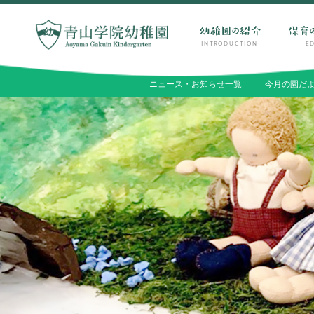
INTRODUCTION
E
PARENTS
ニュース・お知らせ一覧
今月の園だ
在園生・卒園生の保護者の方へ
INTRODUCTION
EDUCATION
幼稚園の紹介
保育の特色・紹介
園長ごあいさつ
キリスト教保育
保育の理念・目標
遊びを中心とした保育
幼稚園の歴史
保護者と園
園児数・教職員数
初等部との連携
一貫校の流れ
国際交流