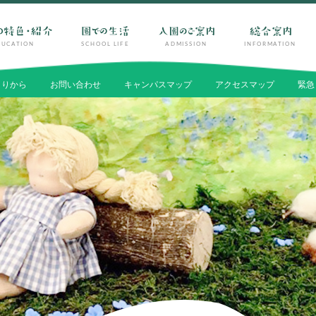
DUCATION
SCHOOL LIFE
ADMISSION
INFORMATION
よりから
お問い合わせ
キャンパスマップ
アクセスマップ
緊急
SCHOOL LIFE
ADMISSION
園での生活
入園のご案
一年の流れ
入園テストに
一日の流れ
入園説明会
施設・設備紹介
よくあるご質
安全・安心できる生活への取り組み
入園料・保育