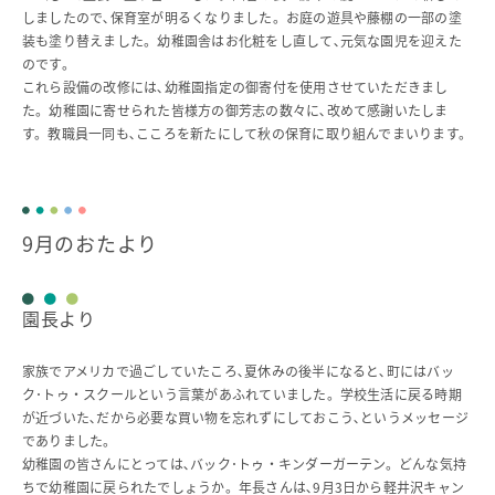
しましたので､保育室が明るくなりました。お庭の遊具や藤棚の一部の塗
装も塗り替えました。幼稚園舎はお化粧をし直して､元気な園児を迎えた
のです。
これら設備の改修には､幼稚園指定の御寄付を使用させていただきまし
た。幼稚園に寄せられた皆様方の御芳志の数々に､改めて感謝いたしま
す。教職員一同も､こころを新たにして秋の保育に取り組んでまいります。
9月のおたより
園長より
家族でアメリカで過ごしていたころ､夏休みの後半になると､町にはバッ
ク･トゥ・スクールという言葉があふれていました。学校生活に戻る時期
が近づいた､だから必要な買い物を忘れずにしておこう､というメッセージ
でありました。
幼稚園の皆さんにとっては､バック･トゥ・キンダーガーテン。どんな気持
ちで幼稚園に戻られたでしょうか。年長さんは､9月3日から軽井沢キャン