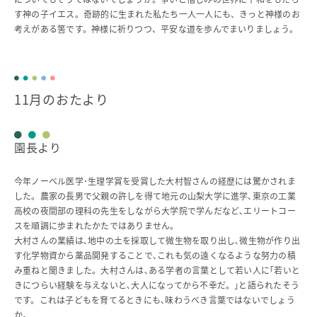
す神の子イエス。奇跡的に生まれた私たち一人一人にも、きっと神様のお
考えがある筈です。神様に祈りつつ、平安な道を歩んでまいりましょう。
11月のおたより
園長より
今年ノーベル医学･生理学賞を受賞した大村智さんの経歴には驚かされま
した。農家の長男で父親の許しを得て地元の山梨大学に進学､東京の工業
高校の夜間部の理科の先生をしながら大学院で学んだなど､エリートコー
スを順調に歩まれたかたではありません。
大村さんの業績は､地中の土を採取して微生物を取り出し､微生物が作り出
す化学物資から薬品開発することで､これも気の遠くなるような努力の積
み重ねと聞きました。大村さんは､ある学者の言葉として若い人に｢若いと
きにつらい経験を与えないと､大人になってから不幸だ。｣と語られたそう
です。これは子どもを育てるときにも､味わうべき言葉ではないでしょう
か。