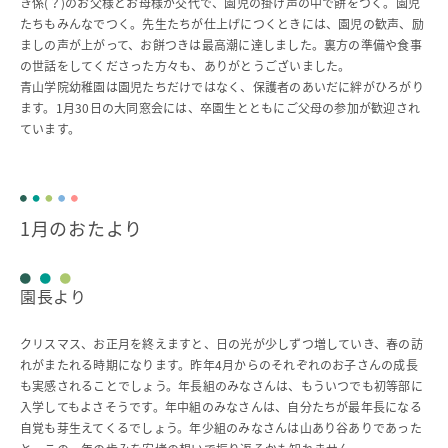
き係(？)のお父様とお母様が交代で、園児の掛け声の中で餅をつく。園児
たちもみんなでつく。先生たちが仕上げにつくときには、園児の歓声、励
ましの声が上がって、お餅つきは最高潮に達しました。裏方の準備や食事
の世話をしてくださった方々も、ありがとうございました。
青山学院幼稚園は園児たちだけではなく、保護者のあいだに絆がひろがり
ます。1月30日の大同窓会には、卒園生とともにご父母の参加が歓迎され
ています。
1月のおたより
園長より
クリスマス、お正月を終えますと、日の光が少しずつ増していき、春の訪
れがまたれる時期になります。昨年4月からのそれぞれのお子さんの成長
も実感されることでしょう。年長組のみなさんは、もういつでも初等部に
入学してもよさそうです。年中組のみなさんは、自分たちが最年長になる
自覚も芽生えてくるでしょう。年少組のみなさんは山あり谷ありであった