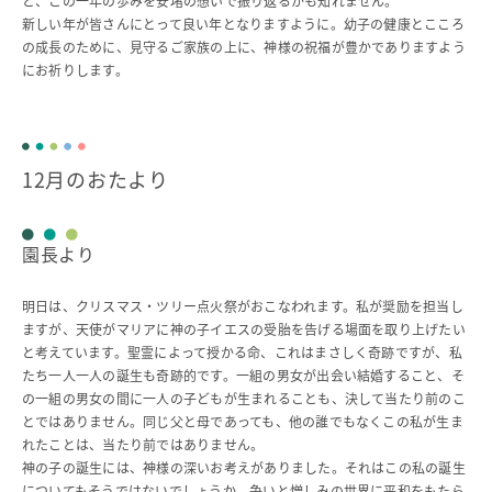
と、この一年の歩みを安堵の想いで振り返るかも知れません。
新しい年が皆さんにとって良い年となりますように。幼子の健康とこころ
の成長のために、見守るご家族の上に、神様の祝福が豊かでありますよう
にお祈りします。
12月のおたより
園長より
明日は、クリスマス・ツリー点火祭がおこなわれます。私が奨励を担当し
ますが、天使がマリアに神の子イエスの受胎を告げる場面を取り上げたい
と考えています。聖霊によって授かる命、これはまさしく奇跡ですが、私
たち一人一人の誕生も奇跡的です。一組の男女が出会い結婚すること、そ
の一組の男女の間に一人の子どもが生まれることも、決して当たり前のこ
とではありません。同じ父と母であっても、他の誰でもなくこの私が生ま
れたことは、当たり前ではありません。
神の子の誕生には、神様の深いお考えがありました。それはこの私の誕生
についてもそうではないでしょうか。争いと憎しみの世界に平和をもたら