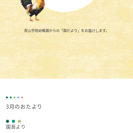
EDUCATION
保育の特色・紹介
キリスト教保育
青山学院幼稚園からの「園だより」をお届けします。
遊びを中心とした保育
保護者と園
初等部との連携
国際交流
SCHOOL LIFE
園での生活
一年の流れ
一日の流れ
3月のおたより
施設・設備紹介
安全・安心できる生活への取り組み
園長より
ADMISSION