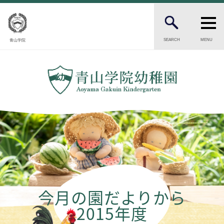
SEARCH
MENU
青山学院
PARENTS
在園生・卒園生の保護者の方へ
CANDIDATES
受験をお考えの保護者の方へ
INTRODUCTION
幼稚園の紹介
園長ごあいさつ
保育の理念・目標
幼稚園の歴史
今月の園だよりから
園児数・教職員数
2015年度
一貫校の流れ