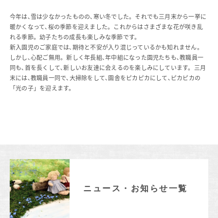
今年は､雪は少なかったものの､寒い冬でした。それでも三月末から一挙に
暖かくなって､桜の季節を迎えました。これからはさまざまな花が咲き乱
れる季節。幼子たちの成長も楽しみな季節です。
新入園児のご家庭では､期待と不安が入り混じっているかも知れません。
しかし､心配ご無用。新しく年長組､年中組になった園児たちも､教職員一
同も､首を長くして､新しいお友達に会えるのを楽しみにしています。三月
末には､教職員一同で､大掃除をして､園舎をピカピカにして､ピカピカの
「光の子」を迎えます。
ニュース・お知らせ一覧