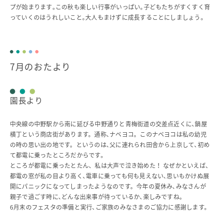
プが始まります｡この秋も楽しい行事がいっぱい｡子どもたちがすくすく育
っていくのはうれしいこと｡大人もまけずに成長することにしましょう｡
7月のおたより
園長より
中央線の中野駅から南に延びる中野通りと青梅街道の交差点近くに､鍋屋
横丁という商店街があります。通称､ナベヨコ。このナベヨコは私の幼児
の時の思い出の地です。というのは､父に連れられ田舎から上京して､初め
て都電に乗ったところだからです。
ところが都電に乗ったとたん、私は大声で泣き始めた！ なぜかといえば､
都電の窓が私の目より高く､電車に乗っても何も見えない､思いもかけぬ展
開にパニックになってしまったようなのです。今年の夏休み､みなさんが
親子で過ごす時に､どんな出来事が待っているか､楽しみですね。
6月末のフェスタの準備と実行､ご家族のみなさまのご協力に感謝します。