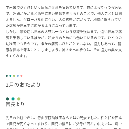
入園のご案内
中南米でジカ熱という病気が注意を集めています。蚊によってうつる病気
で、妊婦がかかると胎児に悪い影響を与えるとのことで、他人ごととは思
入園テストについて
えません。グローバル化に伴い、人の移動が広がって、地域に限られてい
入園説明会
た病気が世界中に広がるようになっています。
よくあるご質問
しかし、感染症は世界の人類は一つという意識を強めます。遠い世界で病
入園料・保育料等一覧
気を予防している誰かが、私たちのためにも働いているのです。ひとつの
幼稚園でもそうです。誰かの病気はひとごとではない。協力しあって、健
INFORMATION
康な世界を守ることにしましょう。神さまへの祈りは、その協力の業を支
えてくれます。
総合案内
ニュース・お知らせ一覧
今月の園だよりから
お問い合わせ
2月のおたより
キャンパスマップ
アクセスマップ
園長より
緊急・災害時の対応
ご支援をお考えの方へ
先日のお餅つきは、青山学院幼稚園ならではの光景でした。杵と臼を囲ん
で園児が円くなってすわり、園児の後ろにご父母が囲む。中央では、餅つ